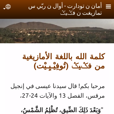
جاوز إلى المحتوى الرئيسي
أمان ن تودارت - أوال ن ربّي س
uage
تمازيغت ن فݣيݣ
كلمة الله باللغة الأمازيغية
من فݣيݣ (تُوفِيْـيِـيْت)
مرحبا بكم! قال سيدنا عيسى في إنجيل
مرقس، الفصل 13 والآيات 24-27،
"
وَبَعْدَ ذَلِكَ الضِّيقِ، تُظْلِمُ الشَّمْسُ،