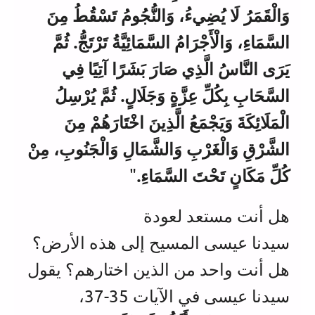
وَالْقَمَرُ لَا يُضِيءُ، وَالنُّجُومُ تَسْقُطُ مِنَ
السَّمَاءِ، وَالْأَجْرَامُ السَّمَائِيَّةُ تَرْتَجُّ. ثُمَّ
يَرَى النَّاسُ الَّذِي صَارَ بَشَرًا آتِيًا فِي
السَّحَابِ بِكُلِّ عِزَّةٍ وَجَلَالٍ. ثُمَّ يُرْسِلُ
الْمَلَائِكَةَ وَيَجْمَعُ الَّذِينَ اخْتَارَهُمْ مِنَ
الشَّرْقِ وَالْغَرْبِ وَالشَّمَالِ وَالْجَنُوبِ، مِنْ
كُلِّ مَكَانٍ تَحْتَ السَّمَاءِ.
"
هل أنت مستعد لعودة
سيدنا عيسى المسيح إلى هذه الأرض؟
هل أنت واحد من الذين اختارهم؟ يقول
سيدنا عيسى في الآيات 35-37،