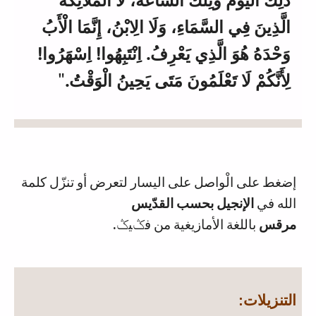
الَّذِينَ فِي السَّمَاءِ، وَلَا الِابْنُ، إِنَّمَا الْأَبُ
وَحْدَهُ هُوَ الَّذِي يَعْرِفُ. اِنْتَبِهُوا! اِسْهَرُوا!
لِأَنَّكُمْ لَا تَعْلَمُونَ مَتَى يَحِينُ الْوَقْتُ.
"
إضغط على الْواصل على اليسار لتعرض أو تنزّل كلمة
الله في
الإنجيل بحسب القدّيس
مرقس
باللغة الأمازيغية من فݣيݣ.
التنزيلات: