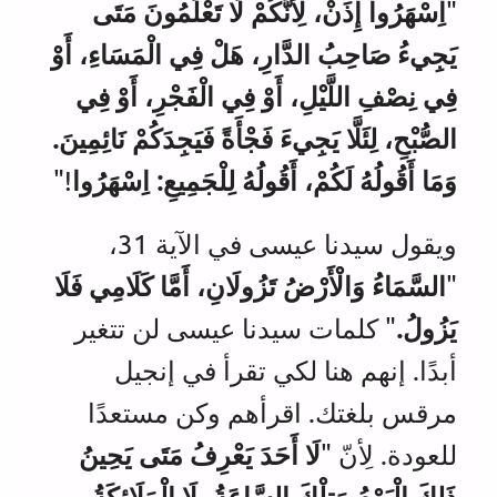
"
اِسْهَرُوا إِذَنْ، لِأَنَّكُمْ لَا تَعْلَمُونَ مَتَى
يَجِيءُ صَاحِبُ الدَّارِ، هَلْ فِي الْمَسَاءِ، أَوْ
فِي نِصْفِ اللَّيْلِ، أَوْ فِي الْفَجْرِ، أَوْ فِي
الصُّبْحِ، لِئَلَّا يَجِيءَ فَجْأَةً فَيَجِدَكُمْ نَائِمِينَ.
وَمَا أَقُولُهُ لَكُمْ، أَقُولُهُ لِلْجَمِيعِ: اِسْهَرُوا
!"
ويقول سيدنا عيسى في الآية 31،
"
السَّمَاءُ وَالْأَرْضُ تَزُولَانِ، أَمَّا كَلَامِي فَلَا
يَزُولُ.
" كلمات سيدنا عيسى لن تتغير
أبدًا. إنهم هنا لكي تقرأ في إنجيل
مرقس بلغتك. اقرأهم وكن مستعدًا
للعودة. لِأنّ "
لَا أَحَدَ يَعْرِفُ مَتَى يَحِينُ
ذَلِكَ الْيَوْمُ وَتِلْكَ السَّاعَةُ، لَا الْمَلَائِكَةُ