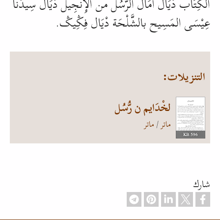
الكِتَاب دْيَال أَمَال الرُّسُل من الإِنْجِيل دْيَال سِيدْنَا
عِيْسَى المَسِيح بالشَّلْحَة دْيَال فِݣِيݣ.
التنزيلات:
لخْدَايم ن رُّسُل
ماتر
/
ماتر
596 KB
شارك