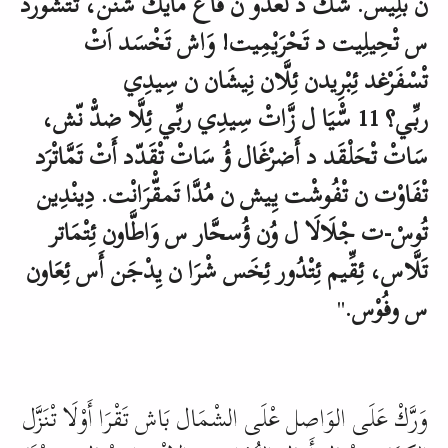
ن بْلِيس. شك د لَعْدُو ن قَاع مَايك شْنَن، تَتْشُورد
س تْحِيلِيت د تَحْرَيْمِيت! وَاش تَخْسَد اَتْ
تْسْفَرْغد ئِبْرِيدن ئِلَّان نِيشَان ن سِيدِي
ربِّـي؟ 11 سّْيَا ل زَّاتْ سِيدِي ربِّـي ئِلَّا ضدّْ نّش،
سَاتْ تْحَلْقَد د أَضرْغَال ؤُ سَاتْ تْقَدّد أَتْ تَمَّاتْرَد
تْفَاوْت ن تْفُوشْت يِـيش ن مُدَّا تَمقّْرَانْت. دِينْدِين
تُوسْ-ت جْلَالَا ل وُن ؤُسحَّار س وَاطَّاون ئِتْمَاتر
تَلَّاس، ئِقِّيم ئِتْدُور ئِخَس شْرَا ن يِدْجَن أَس ئِعَاون
س وفُوْس.
"
وَرَّكْ عَلَى الوَاصل عْلَى الشْمَال بَاش تَقْرَا أَوْلَا تْنَزَّل