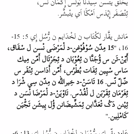
يحْلق يتْسن سِيدْنَا بُولُس إِكْمَان نّس،
ئِتْصَفَر إِيْذس اَمْڬَا اَي يتْبشَّر.
مَانش يقَّار لكْتَاب ن لخْدَايم ن رُّسُل إِي 5: 15-
16، "
15 مِدّن سُوْفُوْغن-د لْمَرْضَى نْسن ل سْقَاق،
أَيّنْ-تَن س ؤُجَنَّا ن ئِعُوْبَان د ئِجَرْتَال أَمّن مِيك
سَاس سْيِـين ئِفَات بُطْرُس، أَمّن أَدَاسن ئِنْقَر س
ضّلّ نّس. 16 تَاسَنْ-د خِيرالله ن مِدّن سِي شْرَا د
ئِغَرْمَان ئِقَرْبَن ل لْقُدْس. تَاوْيَنْ-د لْمَرْضَا نْسَن د
ئِـيْنن دَݣ تْعَدَّابن ئِمَشِّيضَانن ؤُل يِـيشَن تَجّْيَن
كَامْلِين.
"
عَاود يقّر إِي سُّوْرَا ن لخْدَايم ن رُّسُل إِي 13: 6-