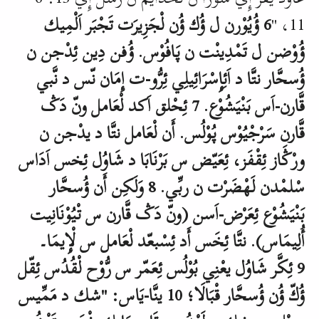
11
، "
6 ؤُيُوْرن ل ؤُك ؤُن لْجَزِيرَت تَجْبَر اَلْمِيك
ؤُوْضن ل تَمْدِينْت ن پَـافُوْس. ؤُفن دِين ئِدْجن ن
ؤُسحَّار نتَّا د اَئِإِسْرَائِيلِي ئِرُّو-ت إِمَان نّس د نَّبي
قَّارن-اَس بَنْيَشُوْع. 7 ئِحْلق اَكد لْعَامل ونّ دَݣ
قَّارن سَرْجْيُوْس پُـوْلُس. أَن لْعَامل نتَّا د يدْجن ن
ورْݣَاز ئِقْفَز، ئِعَيّض س بَرْنَابَا د شَاوُل ئِخس اَدَاس
سْلمْدن لَهْضَرْت ن ربِّـي. 8 وَلَكِن أَن ؤُسحَّار
بَنْيَشُوْع ئِعَرْض-اَسن (ونّ دَݣ قَّارن س تْـيُوْنَانِيت
أُلِيمَاس). نتَّا ئِخَس أَد ئِسْبعّد لْعَامل س لْإِيمَا۔
9 ئِكَّر شَاوُل يعْنِي بُوْلُس ئِعَمّر س رُّوْح لْقُدُس ئِقّل
ؤُكّ ؤُن ؤُسحَّار قْبَالَا؛ 10 ينَّا-يَاس: "شك د مَمِّيس