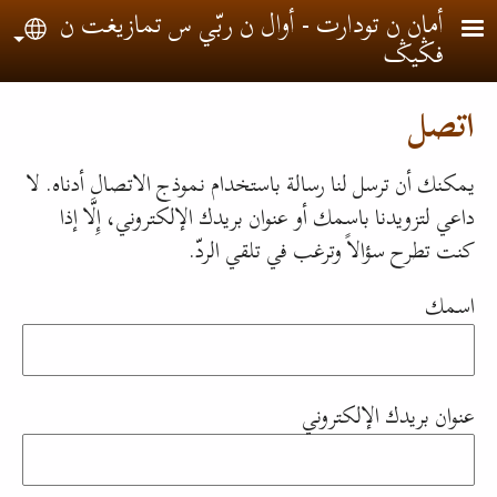
جاوز إلى المحتوى الرئيسي
أمان ن تودارت - أوال ن ربّي س تمازيغت ن
uage
فݣيݣ
اتصل
يمكنك أن ترسل لنا رسالة باستخدام نموذج الاتصال أدناه. لا
داعي لتزويدنا باسمك أو عنوان بريدك الإلكتروني، إِلَّا إذا
كنت تطرح سؤالاً وترغب في تلقي الردّ.
اسمك
عنوان بريدك الإلكتروني