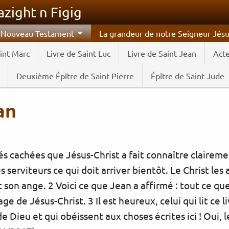
zight n Figig
 Nouveau Testament
La grandeur de notre Seigneur Jésu
aint Marc
Livre de Saint Luc
Livre de Saint Jean
Acte
Deuxième Épître de Saint Pierre
Épître de Saint Jude
an
tés cachées que Jésus-Christ a fait connaître clairemen
s serviteurs ce qui doit arriver bientôt. Le Christ les
son ange. 2 Voici ce que Jean a affirmé : tout ce que j
e de Jésus-Christ. 3 Il est heureux, celui qui lit ce li
 Dieu et qui obéissent aux choses écrites ici ! Oui,