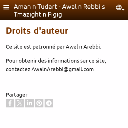
Aller au contenu principal
Aman n Tudart - Awal n Rebbi s
Sel
Tmazight n Figig
Droits d'auteur
Ce site est patronné par Awal n Arebbi.
Pour obtenir des informations sur ce site,
contactez
AwalnArebbi@gmail.com
Partager